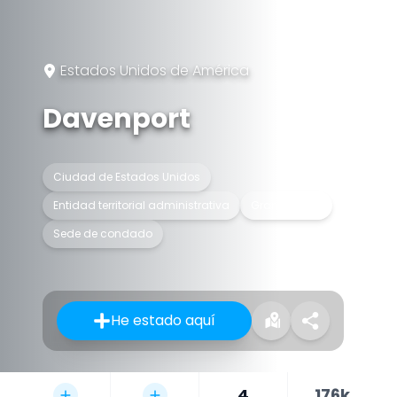
Estados Unidos de América
Davenport
Ciudad de Estados Unidos
Entidad territorial administrativa
Gran ciudad
Sede de condado
He estado aquí
4
176k