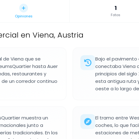
1
Fotos
Opiniones
rcial en Viena, Austria
al de Viena que se
Bajo el pavimento
seumsQuartier hasta Auer
conectaba Viena c
ndas, restaurantes y
principios del siglo
o de un corredor continuo
esta antigua ruta y 
oeste a lo largo de 
Quartier muestra un
El tramo entre We
nacionales junto a
coches, lo que facil
rías tradicionales. En los
estaciones de metr