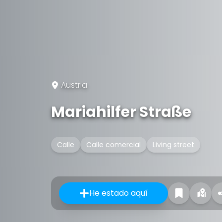
Austria
Mariahilfer Straße
Calle
Calle comercial
Living street
He estado aquí