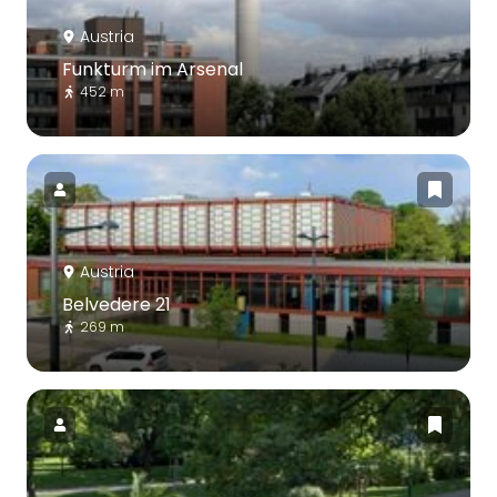
Austria
Funkturm im Arsenal
452 m
Austria
Belvedere 21
269 m