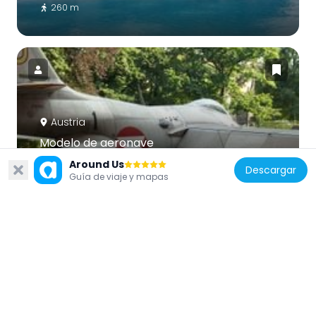
260 m
Austria
Modelo de aeronave
168 m
Around Us
Descargar
Guía de viaje y mapas
Austria
Elefant
171 m