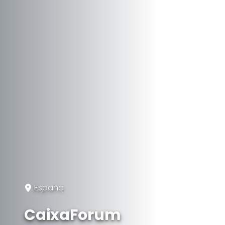
España
CaixaForum