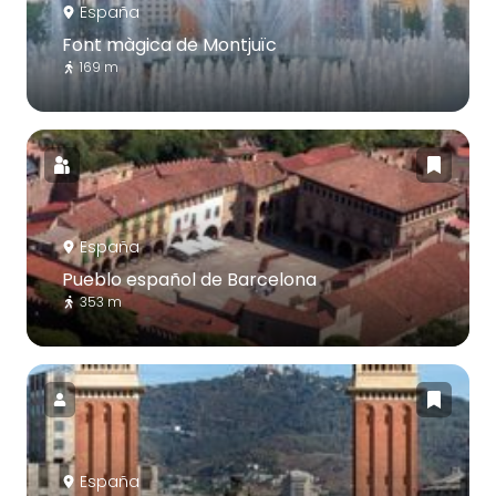
España
Font màgica de Montjuïc
169 m
España
Pueblo español de Barcelona
353 m
España