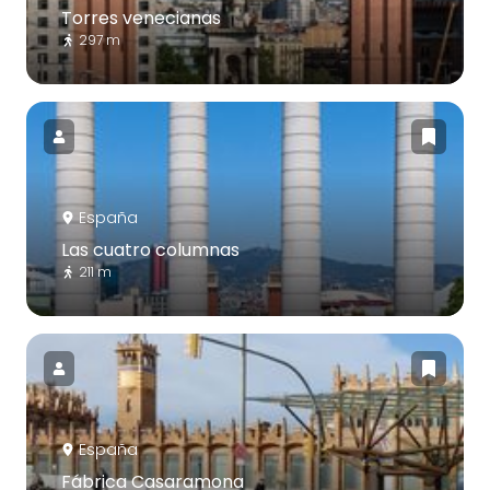
Torres venecianas
297 m
España
Las cuatro columnas
211 m
España
Fábrica Casaramona