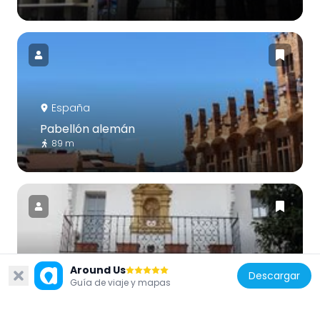
España
Pabellón alemán
89 m
España
Around Us
Descargar
Museo Fran Daurel
Guía de viaje y mapas
318 m