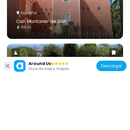
España
Can Muntaner de Dalt
155 m
Around Us
Descargar
Guía de viaje y mapas
España
L'ordre d'avui és el desordre de demà
332 m