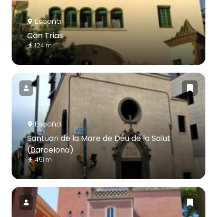
España
Can Trias
124 m
España
Santuari de la Mare de Déu de la Salut
(Barcelona)
451 m