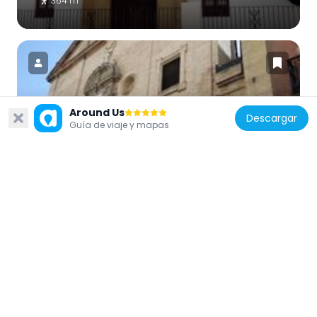
364 m
Around Us
España
Descargar
Guía de viaje y mapas
Monasterio Cisterciense de la Inmaculada
Concepción
249 m
España
Monasterio de Santa Marta