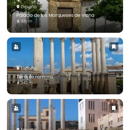
España
Palacio de los Marqueses de Viana
320 m
España
Templo romano
242 m
España