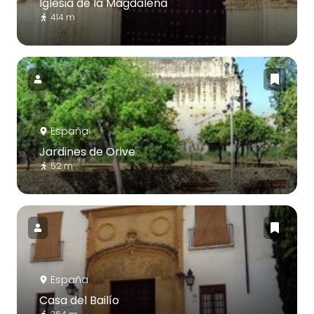
Iglesia de la Magdalena
414 m
España
Jardines de Orive
52 m
España
Casa del Bailío