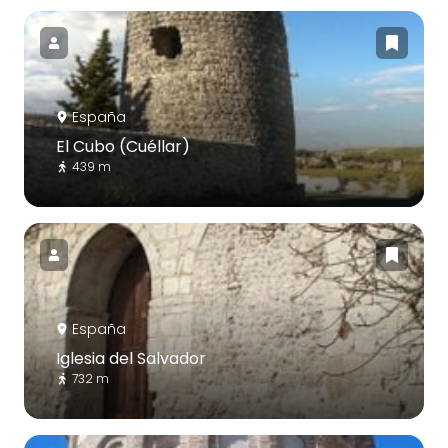
España
El Cubo (Cuéllar)
439 m
España
Iglesia del Salvador
732 m