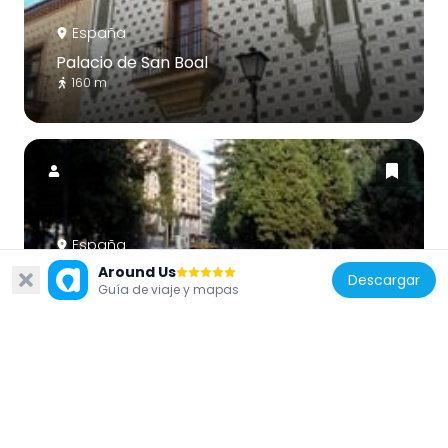
España
Palacio de San Boal
160 m
España
Around Us
Campo de San Francisco
Descargar
Guía de viaje y mapas
318 m