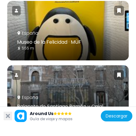
España
Museo de la Felicidad · MÜF
555 m
España
Palacete de Santiago Ramón y Cajal
605 m
Around Us
Descargar
Guía de viaje y mapas