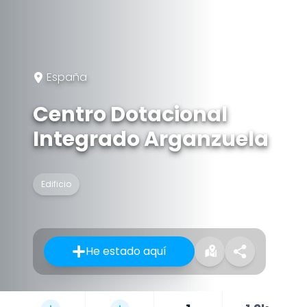
España
Centro Dotacional
Integrado Arganzuela
Edificio
He estado aquí