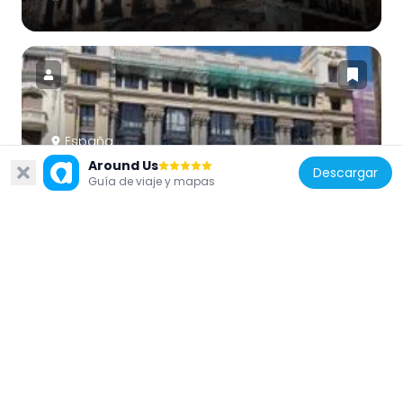
España
Around Us
Casa Palazuelo
Descargar
Guía de viaje y mapas
127 m
España
Casa de las Alhajas
192 m