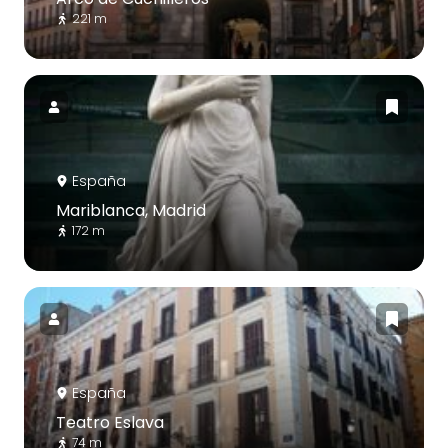
221 m
España
Mariblanca, Madrid
172 m
España
Teatro Eslava
74 m