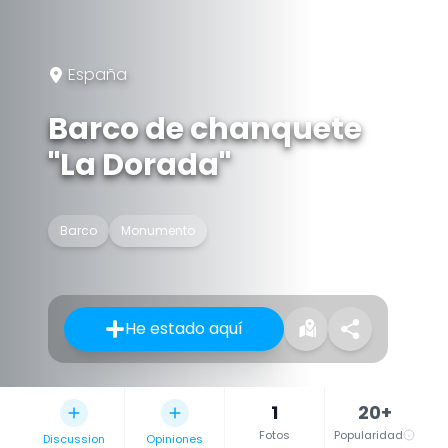
España
Barco de chanquete
"La Dorada"
Barco
Monumento
He estado aquí
1
20+
Fotos
Popularidad
Discussion
Opiniones