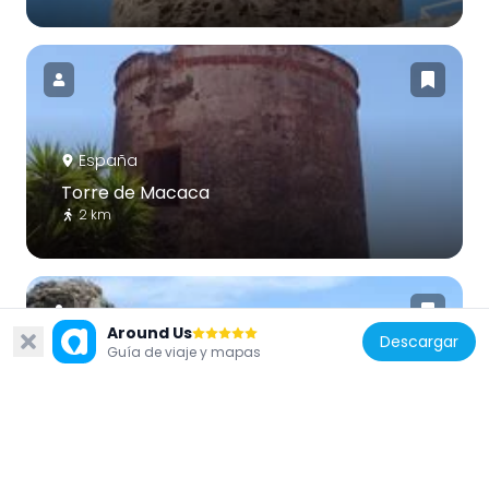
España
Torre de Macaca
2 km
Around Us
Descargar
Guía de viaje y mapas
España
Torrecilla de Nerja
544 m