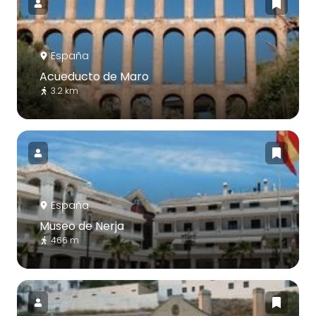
España
Acueducto de Maro
3.2 km
España
Museo de Nerja
466 m