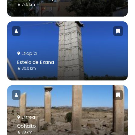
77.5 km
Etiopía
Estela de Ezana
36.6 km
Eritrea
Qohaito
78 km