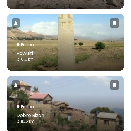
Eritrea
Hawulti
61.5 km
Eritrea
Debre Bizen
116.5 km