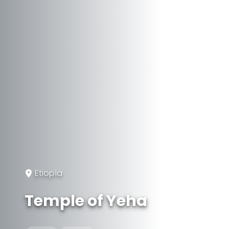
Etiopía
Temple of Yeha