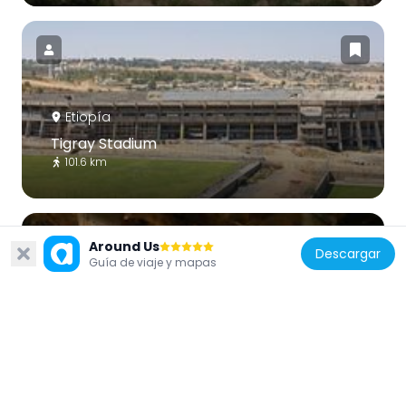
Etiopía
Tigray Stadium
101.6 km
Around Us
Descargar
Guía de viaje y mapas
Etiopía
Wukro Chirkos
83.1 km