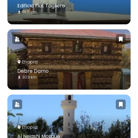
Edificio Fiat Tagliero
116.5 km
Etiopía
Debre Damo
30.9 km
Etiopía
Al Nejashi Mosque