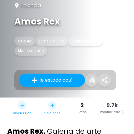
Finlandia
Amos Rex
Cúpula
Edificio cívico
Galería de arte
Museo de arte
He estado aquí
2
9.7k
Fotos
Popularidad
Discussion
Opiniones
Amos Rex
,
Galería de arte