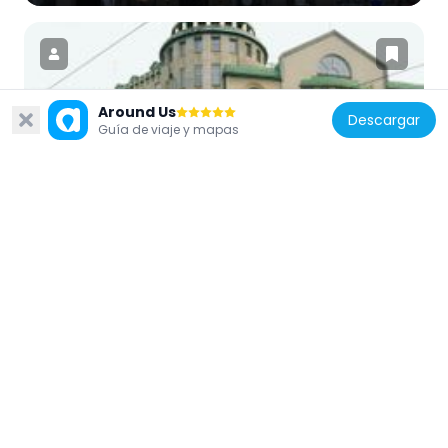
Around Us
Descargar
Finlandia
Guía de viaje y mapas
Nueva Casa de los Estudiantes de Helsinki
233 m
Finlandia
Turku barracks
93 m