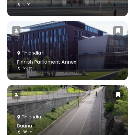
113 m
Finlandia
Finnish Parliament Annex
162 m
Finlandia
Baana
186 m