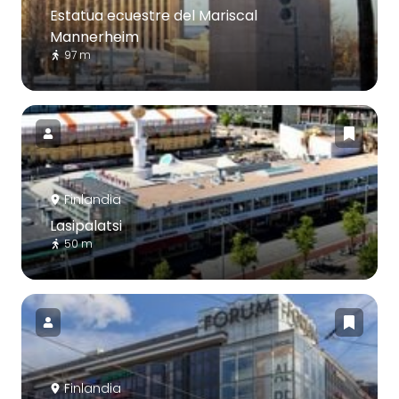
Estatua ecuestre del Mariscal
Mannerheim
97 m
Finlandia
Lasipalatsi
50 m
Finlandia