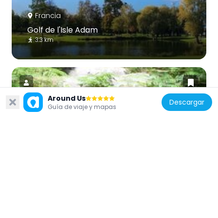
Francia
Golf de l'Isle Adam
3.3 km
Around Us
Descargar
Guía de viaje y mapas
Francia
Polissoir de la forêt du Lay
3.3 km