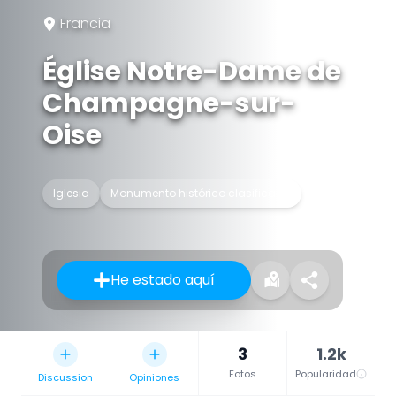
Francia
Église Notre-Dame de
Champagne-sur-
Oise
Iglesia
Monumento histórico clasificado
He estado aquí
3
1.2k
Fotos
Popularidad
Discussion
Opiniones