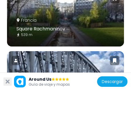
Francia
Square Rachmaninov
539 m
Around Us
Descargar
Francia
Guía de viaje y mapas
Viaduc de la ligne 2 du métro de Paris
722 m