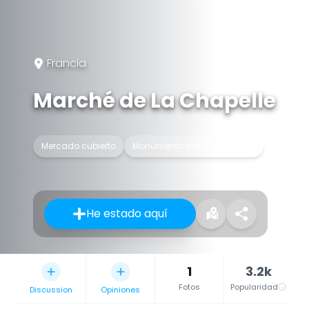
Francia
Marché de La Chapelle
Mercado cubierto
Monumento histórico inscrito
He estado aquí
1
3.2k
Fotos
Popularidad
Discussion
Opiniones