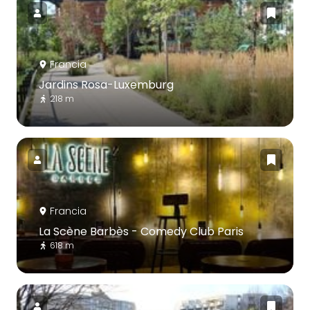
Francia
Jardins Rosa-Luxemburg
218 m
Francia
La Scène Barbès - Comedy Club Paris
618 m