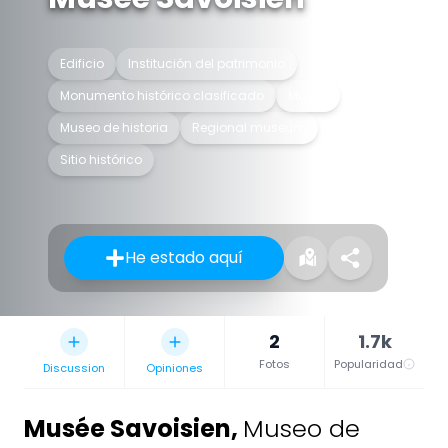
Edificio
Institución del patrimonio
Monumento histórico clasificado
Museo
Museo de historia
Regional museum
Sitio histórico
He estado aquí
2
1.7k
Fotos
Popularidad
Discussion
Opiniones
Musée Savoisien
,
Museo de