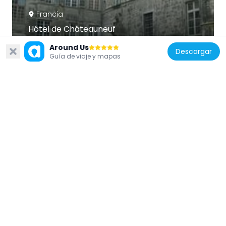
Francia
Hôtel de Châteauneuf
55 m
Around Us
Descargar
Guía de viaje y mapas
Francia
Couvent des Bernardines de Chambéry
415 m