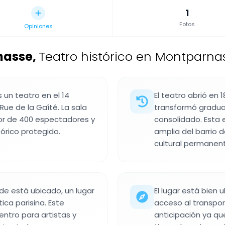
1
Fotos
Opiniones
nasse
,
Teatro histórico en Montparnas
 un teatro en el 14
El teatro abrió en
Rue de la Gaîté. La sala
transformó gradua
dor de 400 espectadores y
consolidado. Esta 
rico protegido.
amplia del barrio
cultural permanen
nde está ubicado, un lugar
El lugar está bien
ica parisina. Este
acceso al transport
ntro para artistas y
anticipación ya qu