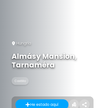
Hungría
Almásy Mansion,
Tarnaméra
Castillo
He estado aquí