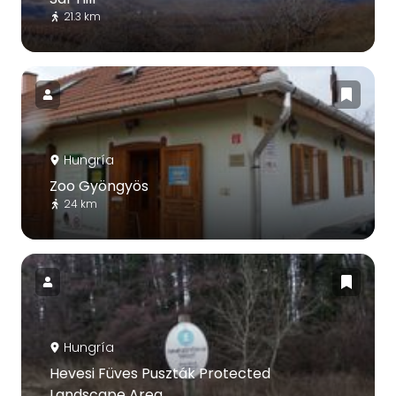
21.3 km
Hungría
Zoo Gyöngyös
24 km
Hungría
Hevesi Füves Puszták Protected
Landscape Area