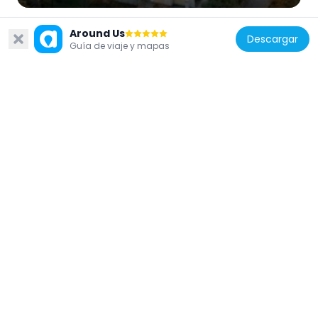
Around Us
Descargar
Guía de viaje y mapas
Hungría
Hamza Museum
24.6 km
Hungría
Pusztafogacs
2.6 km