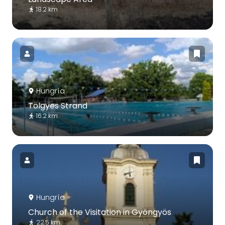
18.2 km
Hungría
Tölgyes Strand
16.2 km
Hungría
Church of the Visitation in Gyöngyös
22.5 km