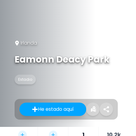
Irlanda
Eamonn Deacy Park
Estadio
He estado aquí
1
10.2k