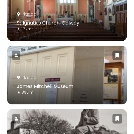
Irlanda
St Ignatius Church, Galway
1.7 km
Irlanda
James Mitchell Museum
896 m