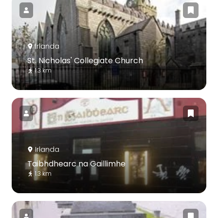
Irlanda
St. Nicholas' Collegiate Church
1.3 km
Irlanda
Taibhdhearc na Gaillimhe
1.3 km