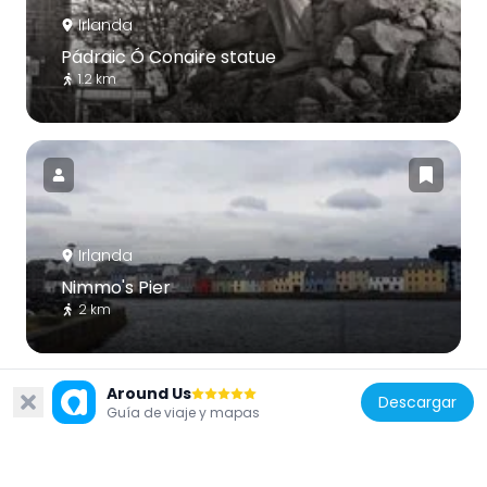
Irlanda
Pádraic Ó Conaire statue
1.2 km
Irlanda
Nimmo's Pier
2 km
Around Us
Descargar
Guía de viaje y mapas
Irlanda