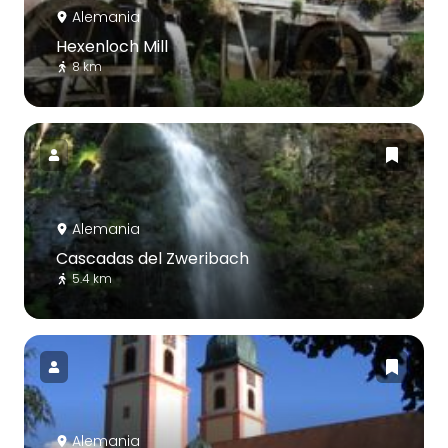
Alemania
Hexenloch Mill
8 km
Alemania
Cascadas del Zweribach
5.4 km
Alemania