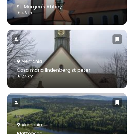
St. Märgen's Abbey
4.6 km
Alemania
Casa maria lindenberg st peter
2.4 km
Alemania
Plattensee