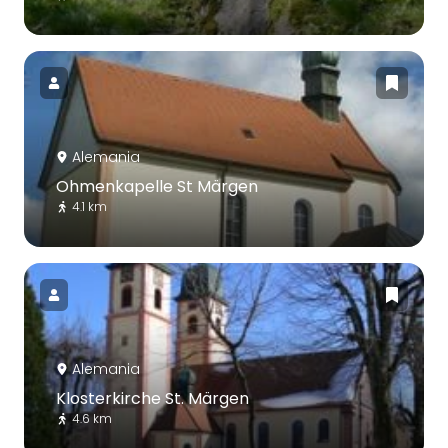
Alemania
Ohmenkapelle St Märgen
4.1 km
Alemania
Klosterkirche St. Märgen
4.6 km