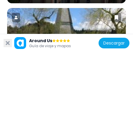
Alemania
Around Us
Descargar
Guía de viaje y mapas
Vater Unser Kapelle
5.8 km
Alemania
Hirschbach Falls
5 km