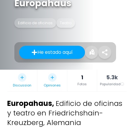
Europahaus
Edificio de oficinas
Teatro
He estado aquí
1
5.3k
Fotos
Popularidad
Discussion
Opiniones
Europahaus
,
Edificio de oficinas
y teatro en Friedrichshain-
Kreuzberg, Alemania