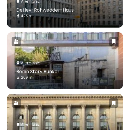
Alemania
Detlev-Rohwedder-Haus
425 m
Alemania
Berlin Story Bunker
269 m
Alemania