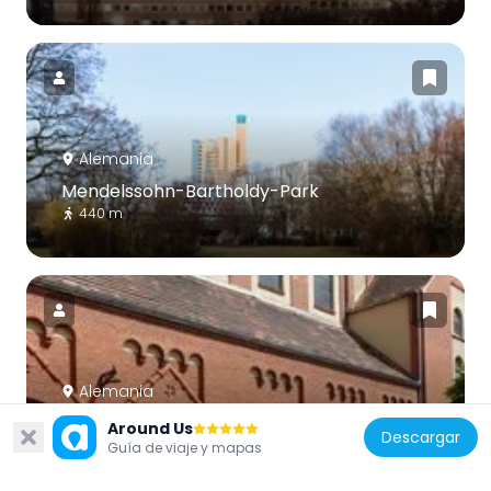
Alemania
Mendelssohn-Bartholdy-Park
440 m
Alemania
Saint Clement Church
Around Us
Descargar
313 m
Guía de viaje y mapas