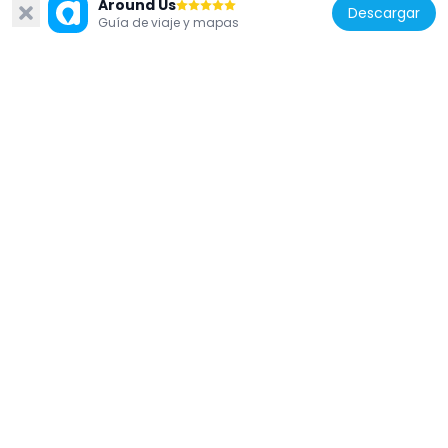
Around Us
Descargar
Guía de viaje y mapas
Alemania
Blücherdenkmal
84 m
Alemania
Afrikanische Zwergziege
237 m