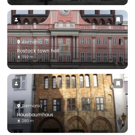
Alemania
Rostock town hall
399 m
Alemania
Hausbaumhaus
280 m