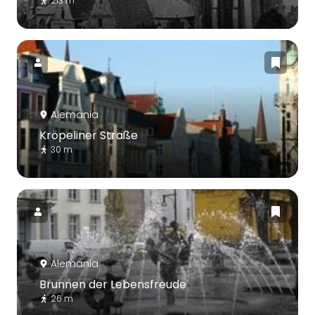
213 m
Alemania
Kröpeliner Straße
30 m
Alemania
Brunnen der Lebensfreude
26 m