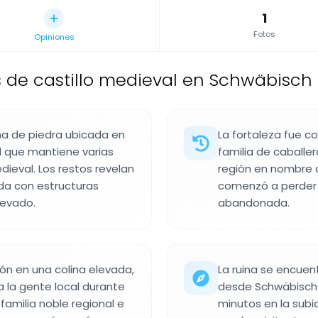
1
Fotos
Opiniones
 de castillo medieval en Schwäbisc
ina de piedra ubicada en
La fortaleza fue c
 que mantiene varias
familia de caballe
dieval. Los restos revelan
región en nombre de
ada con estructuras
comenzó a perder 
levado.
abandonada.
ión en una colina elevada,
La ruina se encuent
a la gente local durante
desde Schwäbisch
familia noble regional e
minutos en la subid