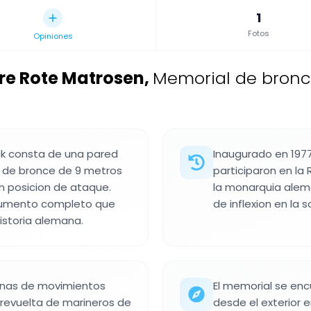
1
Fotos
Opiniones
re Rote Matrosen
,
Memorial de bronce
ck consta de una pared
Inaugurado en 197
a de bronce de 9 metros
participaron en la
n posicion de ataque.
la monarquia alem
numento completo que
de inflexion en la 
storia alemana.
enas de movimientos
El memorial se enc
a revuelta de marineros de
desde el exterior 