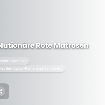
olutionäre Rote Matrosen
conmemorativo
 Mecklemburgo-Pomerania Occidental