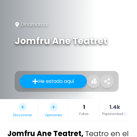
Dinamarca
Jomfru Ane Teatret
He estado aquí
1
1.4k
Fotos
Popularidad
Discussion
Opiniones
Jomfru Ane Teatret
,
Teatro en el