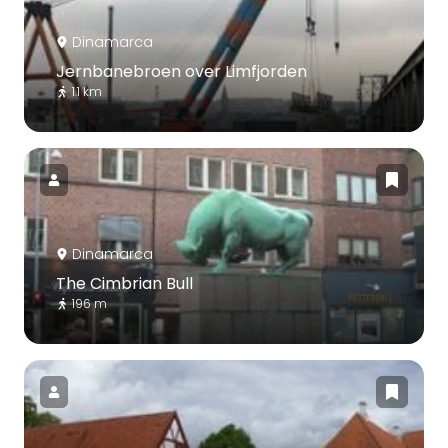
Dinamarca
Jernbanebroen over Limfjorden
1.1 km
Dinamarca
The Cimbrian Bull
196 m