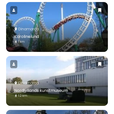
Dinamarca
Karolinelund
1 km
Dinamarca
Nordjyllands kunstmuseum
1.2 km