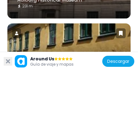
231 m
Dinamarca
Around Us
Descargar
1000Fryd
Guía de viaje y mapas
313 m
Dinamarca
Old City Hall
213 m