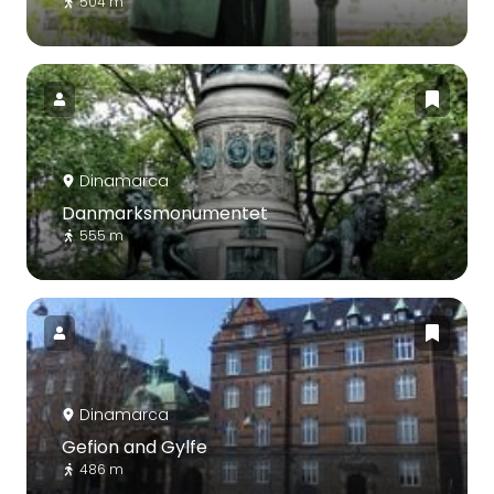
504 m
Dinamarca
Danmarksmonumentet
555 m
Dinamarca
Gefion and Gylfe
486 m