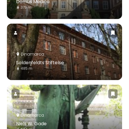
Domus Medica
379 m
Dinamarca
Soldenfeldts Stiftelse
485 m
Dinamarca
Niels W. Gade