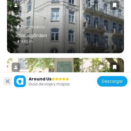
Dinamarca
Glacisgården
445 m
Around Us
Descargar
Guía de viaje y mapas
Dinamarca
Livjægermonumentet
496 m