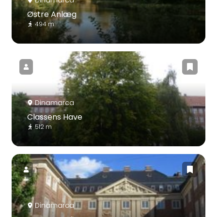
Dinamarca
Østre Anlæg
494 m
Dinamarca
Classens Have
512 m
Dinamarca