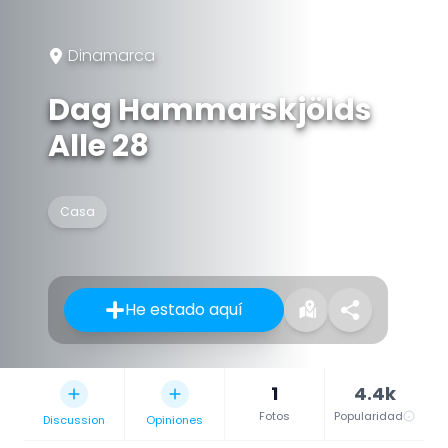
Dinamarca
Dag Hammarskjölds
Alle 28
Casa
He estado aquí
1
4.4k
Fotos
Popularidad
Discussion
Opiniones