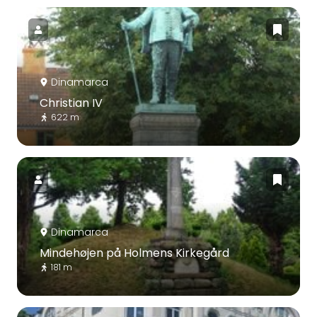
Dinamarca
Christian IV
622 m
Dinamarca
Mindehøjen på Holmens Kirkegård
181 m