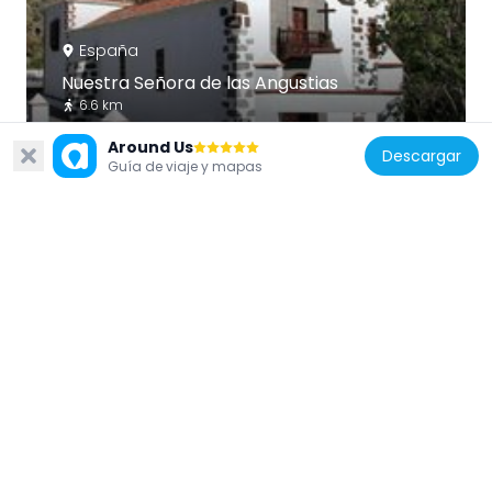
España
Nuestra Señora de las Angustias
6.6 km
Around Us
Descargar
Guía de viaje y mapas
España
Museo Arqueológico Benahoarita
5.1 km