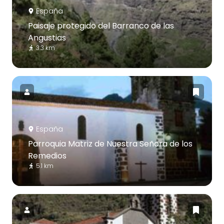
España
Paisaje protegido del Barranco de las
Angustias
3.3 km
España
Parroquia Matriz de Nuestra Señora de los
Remedios
5.1 km