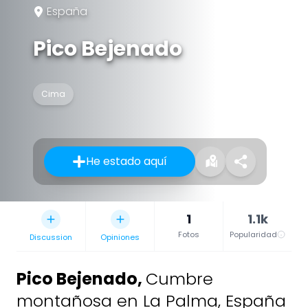
España
Pico Bejenado
Cima
He estado aquí
1
1.1k
Fotos
Popularidad
Discussion
Opiniones
Pico Bejenado
,
Cumbre
montañosa en La Palma, España