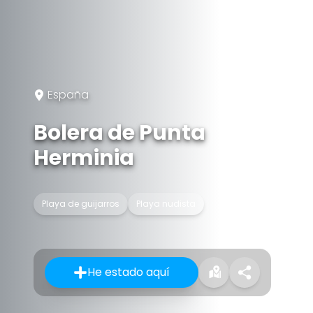
España
Bolera de Punta
Herminia
Playa de guijarros
Playa nudista
He estado aquí