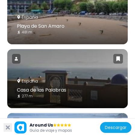
España
Playa de San Amaro
481 m
España
Casa de las Palabras
277 m
Around Us
Descargar
Guía de viaje y mapas