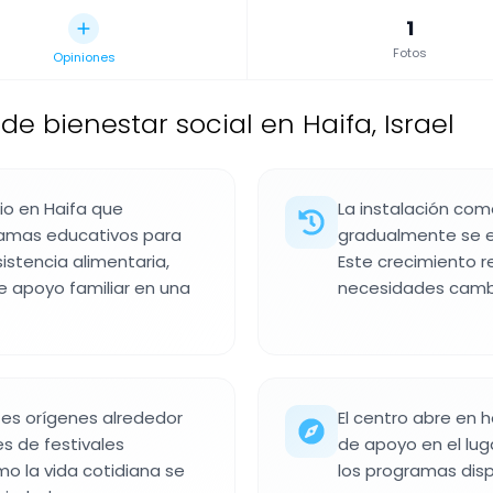
1
Fotos
Opiniones
de bienestar social en Haifa, Israel
io en Haifa que
La instalación com
ramas educativos para
gradualmente se ex
sistencia alimentaria,
Este crecimiento r
e apoyo familiar en una
necesidades camb
tes orígenes alrededor
El centro abre en 
s de festivales
de apoyo en el luga
mo la vida cotidiana se
los programas dispo