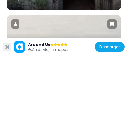
Around Us
Italia
Descargar
Guía de viaje y mapas
Parque del Monte Subasio
864 m
Italia
Assisi Diocesan Museum
2.9 km