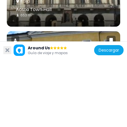
Italia
Aosta Town Hall
653 m
Around Us
Descargar
Guía de viaje y mapas
Italia
Museo Archeologico Regionale
938 m
Italia