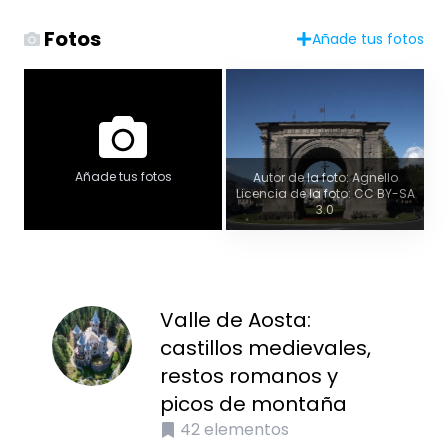
Fotos
Añade tus fotos
Añade tus fotos
Autor de la foto: Agnello
Licencia de la foto: CC BY-SA
3.0
Valle de Aosta:
castillos medievales,
restos romanos y
picos de montaña
42
elementos