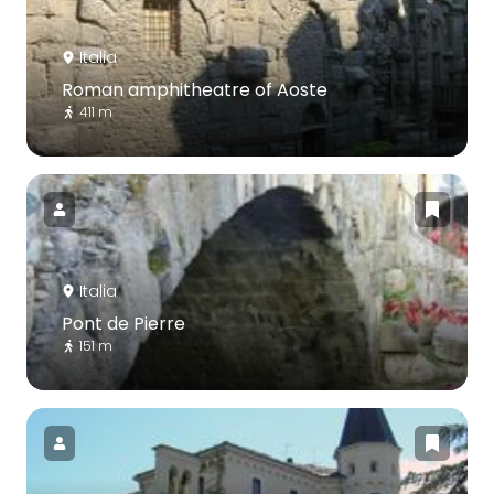
Italia
Roman amphitheatre of Aoste
411 m
Italia
Pont de Pierre
151 m