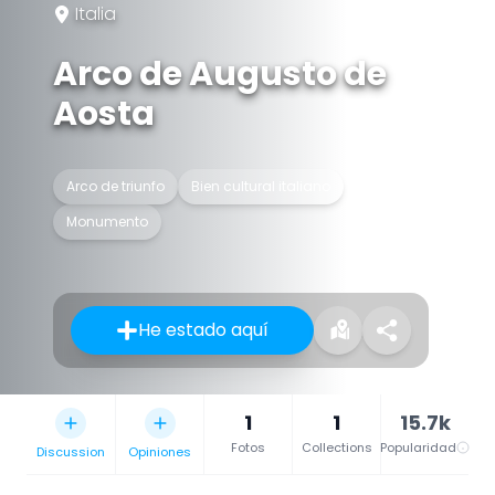
Italia
Arco de Augusto de
Aosta
Arco de triunfo
Bien cultural italiano
Monumento
He estado aquí
1
1
15.7k
Fotos
Collections
Popularidad
Discussion
Opiniones