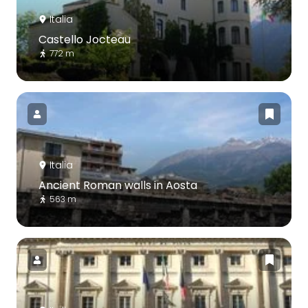
Italia
Castello Jocteau
772 m
Italia
Ancient Roman walls in Aosta
563 m