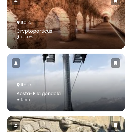
Italia
Cryptoporticus
830 m
Italia
Aosta-Pila gondola
1.1 km