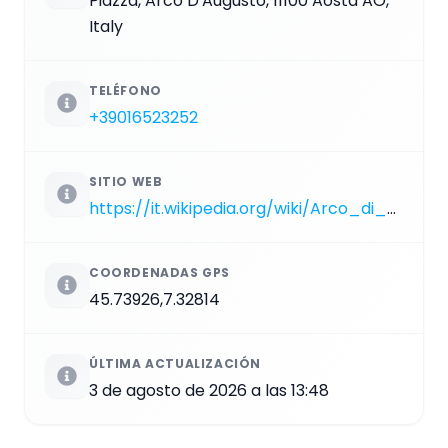
Piazza, Arco D'Augusto, 11100 Aosta AO,
Italy
TELÉFONO
+39016523252
SITIO WEB
https://it.wikipedia.org/wiki/Arco_di_Augusto_(Aosta)
COORDENADAS GPS
45.73926,7.32814
ÚLTIMA ACTUALIZACIÓN
3 de agosto de 2026 a las 13:48