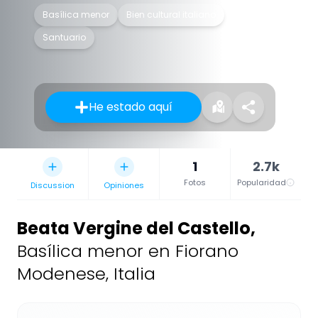
Basílica menor
Bien cultural italiano
Santuario
He estado aquí
1
2.7k
Fotos
Popularidad
Discussion
Opiniones
Beata Vergine del Castello
,
Basílica menor en Fiorano
Modenese, Italia