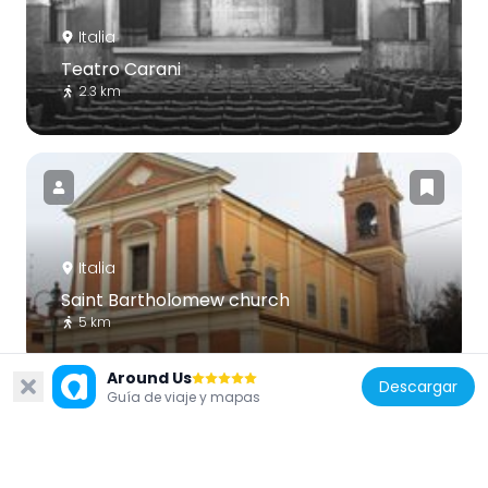
Italia
Teatro Carani
2.3 km
Italia
Saint Bartholomew church
5 km
Around Us
Descargar
Guía de viaje y mapas