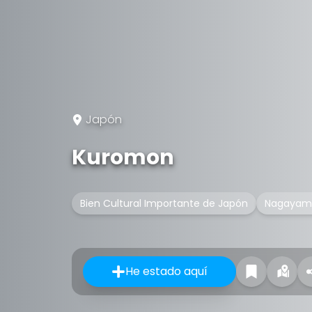
Japón
Kuromon
Bien Cultural Importante de Japón
Nagayam
He estado aquí