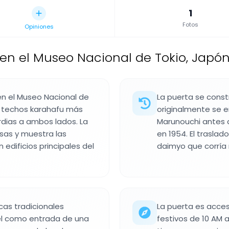
1
Fotos
Opiniones
n el Museo Nacional de Tokio, Japó
n el Museo Nacional de
La puerta se const
y techos karahafu más
originalmente se e
ias a ambos lados. La
Marunouchi antes d
esas y muestra las
en 1954. El trasla
edificios principales del
daimyo que corría
cas tradicionales
La puerta es acces
el como entrada de una
festivos de 10 AM 