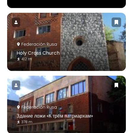
Federación Rusa
Holy Cross Church
412 m
Federación Rusa
Здание ложи «К трём патриархам»
378 m