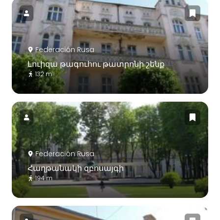
Federación Rusa
Լուիզա թագուհու թատրոնի շենք
132 m
Federación Rusa
Հաղթանակի զբոսայգի
194 m