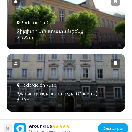
Federación Rusa
Տիլզիտի փոստատան շենք
205 m
Federación Rusa
Здание гражданского суда (Советск)
69 m
Around Us
Descargar
Guía de viaje y mapas