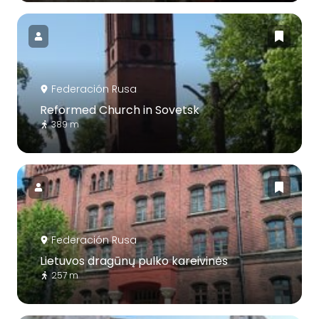
Federación Rusa
Reformed Church in Sovetsk
389 m
Federación Rusa
Lietuvos dragūnų pulko kareivinės
257 m