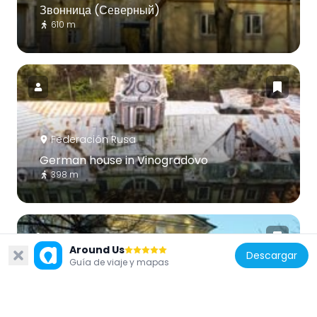
Звонница (Северный)
610 m
Federación Rusa
German house in Vinogradovo
398 m
Around Us
Descargar
Guía de viaje y mapas
Federación Rusa
Часовня (Северный)