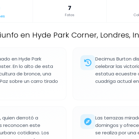
7
Fotos
Col
nes
iunfo en Hyde Park Corner, Londres, I
ituado en Hyde Park
Decimus Burton di
ster. En lo alto de esta
celebrar las victor
cultura de bronce, una
estatua ecuestre o
Paz sobre un carro tirado
cuadriga actual en
, quien derrotó a
Las terrazas mirad
es reconocen este
domingos y ofrecen
rbano cotidiano. Los
se realiza por una