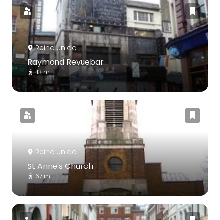
Reino Unido
Raymond Revuebar
113 m
Reino Unido
St Anne's Church
67 m