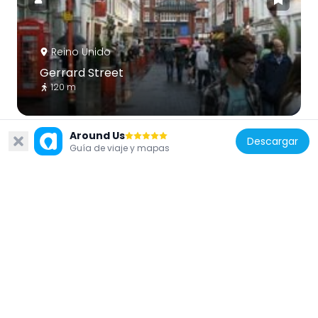
Reino Unido
Gerrard Street
120 m
Around Us
Descargar
Guía de viaje y mapas
Reino Unido
China Town
119 m