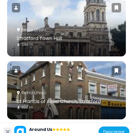
Reino Unido
Stratford Town Hall
248 m
Reino Unido
St Francis of Assisi Church, Stratford
300 m
Around Us
Descargar