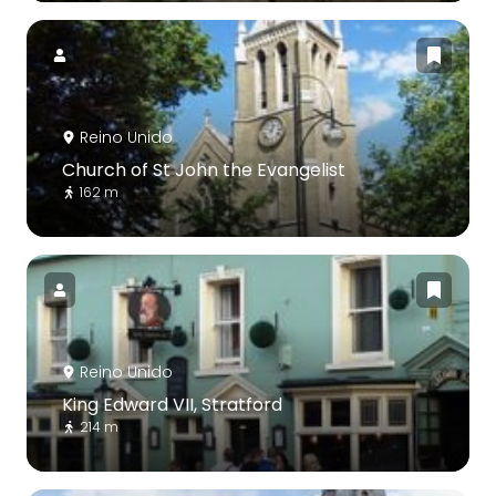
Reino Unido
Church of St John the Evangelist
162 m
Reino Unido
King Edward VII, Stratford
214 m