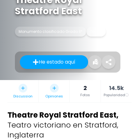
Stratford East
Monumento clasificado Grado II*
Teatro
He estado aquí
2
14.5k
Fotos
Popularidad
Discussion
Opiniones
Theatre Royal Stratford East
,
Teatro victoriano en Stratford,
Inglaterra