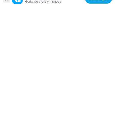
Guía de viaje y mapas
Reino Unido
Stratford Martyrs Memorial
163 m
Reino Unido
Passmore Edwards Museum
611 m