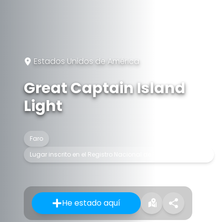
Estados Unidos de América
Great Captain Island
Light
Faro
Lugar inscrito en el Registro Nacional de Lugares Históricos
He estado aquí