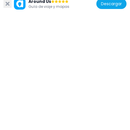
Around Us
Descargar
Guía de viaje y mapas
Estados Unidos de América
Christ Church, Greenwich
6 km
Estados Unidos de América
Greenwich Y.M.C.A.
5.5 km