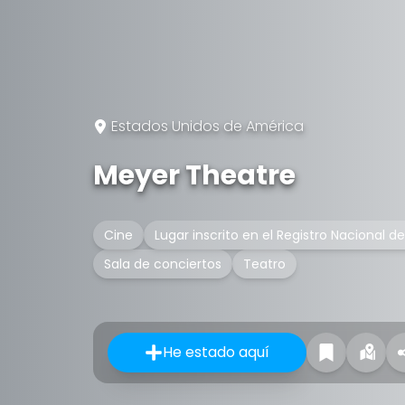
Estados Unidos de América
Meyer Theatre
Cine
Lugar inscrito en el Registro Nacional d
Sala de conciertos
Teatro
He estado aquí