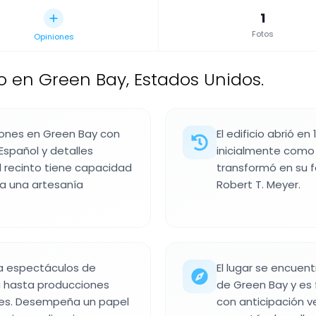
1
Fotos
Opiniones
co en Green Bay, Estados Unidos.
iones en Green Bay con
El edificio abrió 
Español y detalles
inicialmente como 
l recinto tiene capacidad
transformó en su 
a una artesanía
Robert T. Meyer.
ra espectáculos de
El lugar se encuen
a hasta producciones
de Green Bay y es fá
es. Desempeña un papel
con anticipación v