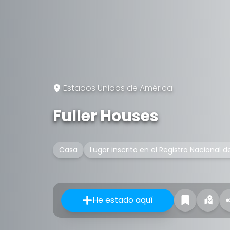
Estados Unidos de América
Fuller Houses
Casa
Lugar inscrito en el Registro Nacional d
He estado aquí