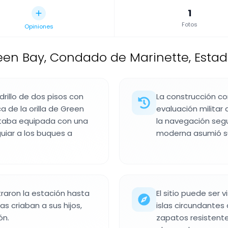
1
Fotos
Opiniones
een Bay, Condado de Marinette, Estad
adrillo de dos pisos con
La construcción c
 de la orilla de Green
evaluación militar
estaba equipada con una
la navegación seg
uiar a los buques a
moderna asumió su 
raron la estación hasta
El sitio puede ser v
ras criaban a sus hijos,
islas circundantes
ón.
zapatos resistente