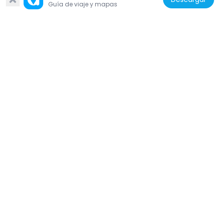
Guía de viaje y mapas
Estados Unidos de América
Bush-Lyon Homestead
4.1 km
Estados Unidos de América
Riverside Avenue Bridge
3.1 km