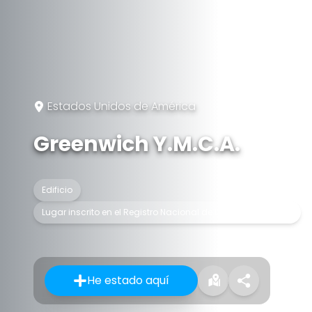
Estados Unidos de América
Greenwich Y.M.C.A.
Edificio
Lugar inscrito en el Registro Nacional de Lugares Históricos
He estado aquí