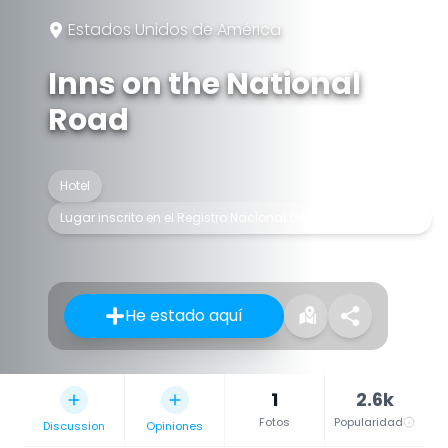
Estados Unidos de América
Inns on the National
Road
Hotel
Lugar inscrito en el Registro Nacional de Lugares Históricos
He estado aquí
1
2.6k
Fotos
Popularidad
Discussion
Opiniones