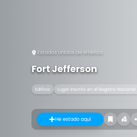
Estados Unidos de América
Fort Jefferson
Edificio
Lugar inscrito en el Registro Nacional
He estado aquí