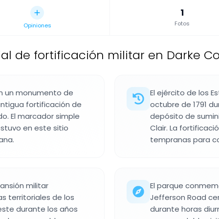
1
Fotos
Opiniones
 de fortificación militar en Darke Co
con un monumento de
El ejército de los 
ntigua fortificación de
octubre de 1791 du
o. El marcador simple
depósito de sumini
stuvo en este sitio
Clair. La fortifica
ana.
tempranas para cont
ansión militar
El parque conmemo
 territoriales de los
Jefferson Road cer
oeste durante los años
durante horas diur