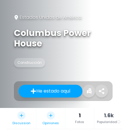
Estados Unidos de América
Columbus Power
House
Construcción
He estado aquí
1
1.6k
Fotos
Popularidad
Discussion
Opiniones