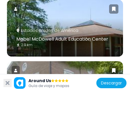
Estados Unidos de América
Mabel McDowell Adult Education Center
2.9 km
Around Us
Descargar
Guía de viaje y mapas
Estados Unidos de América
Distrito Histórico de Columbus
974 m