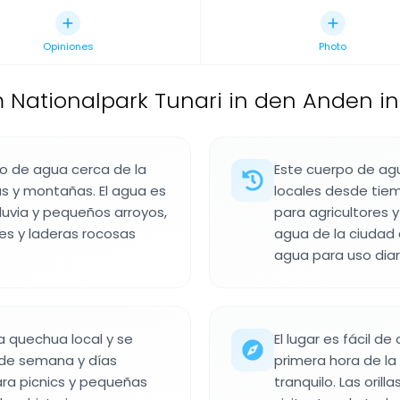
Opiniones
Photo
 Nationalpark Tunari in den Anden in 
o de agua cerca de la
Este cuerpo de ag
as y montañas. El agua es
locales desde tie
luvia y pequeños arroyos,
para agricultores 
es y laderas rocosas
agua de la ciudad
agua para uso diari
a quechua local y se
El lugar es fácil de
s de semana y días
primera hora de l
para picnics y pequeñas
tranquilo. Las orill