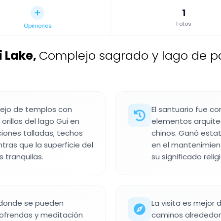
1
Fotos
Opiniones
i Lake
,
Complejo sagrado y lago de p
lejo de templos con
El santuario fue co
orillas del lago Gui en
elementos arquitec
ciones talladas, techos
chinos. Ganó estat
ntras que la superficie del
en el mantenimient
s tranquilas.
su significado relig
o donde se pueden
La visita es mejor
 ofrendas y meditación
caminos alrededor