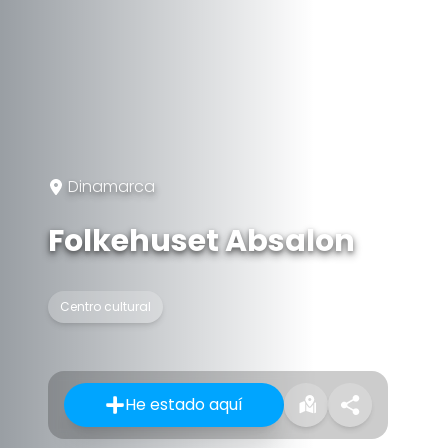
Dinamarca
Folkehuset Absalon
Centro cultural
He estado aquí