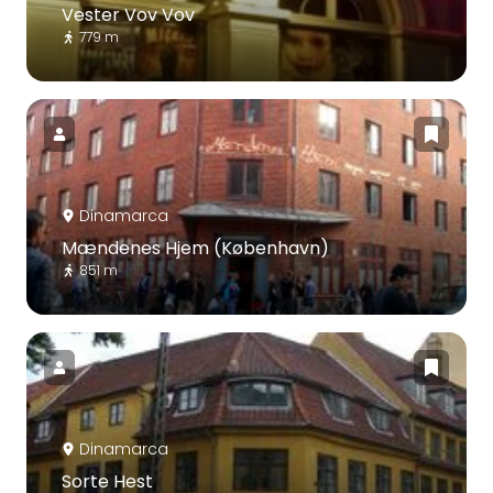
Vester Vov Vov
779 m
Dinamarca
Mændenes Hjem (København)
851 m
Dinamarca
Sorte Hest