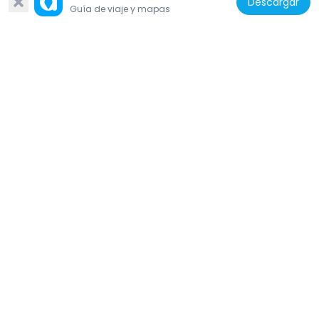
Descargar
Guía de viaje y mapas
Dinamarca
Vestre Gasværk
606 m
Dinamarca
Tvedes Bryggeri
850 m