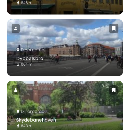
846 m
Dinamarca
Dybbølsbro
604 m
Dinamarca
Skydebanehaven
648 m