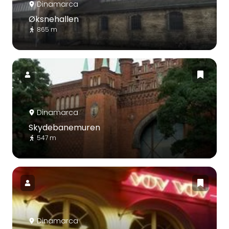
Dinamarca
Øksnehallen
865 m
Dinamarca
Skydebanemuren
547 m
Dinamarca