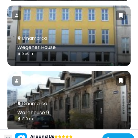
Dinamarca
Wegener House
850 m
Dinamarca
Warehouse 9
819 m
Around Us