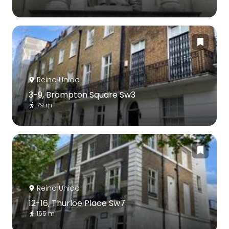
Reino Unido
3-9, Brompton Square Sw3
79 m
Reino Unido
12-16, Thurloe Place Sw7
165 m