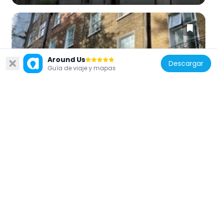
Around Us
Descargar
Reino Unido
Guía de viaje y mapas
58, Brompton Square Sw3
137 m
Reino Unido
31A Brompton Square and 37 and 38
Ennismore Gardens
167 m