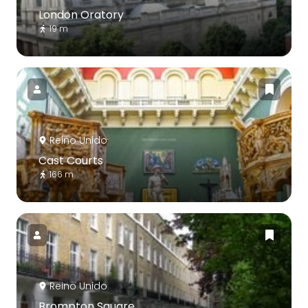
London Oratory
19 m
Reino Unido
Cast Courts
166 m
Reino Unido
Brompton Square