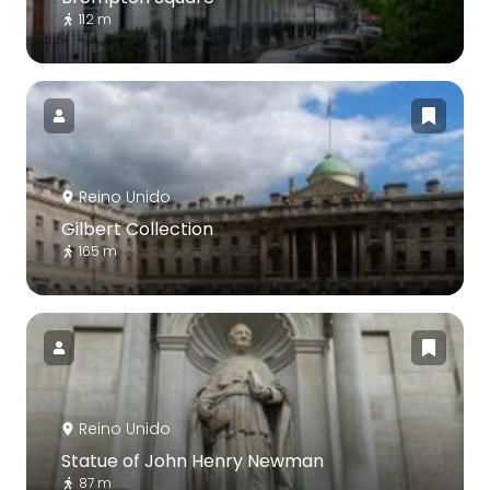
112 m
Reino Unido
Gilbert Collection
165 m
Reino Unido
Statue of John Henry Newman
87 m