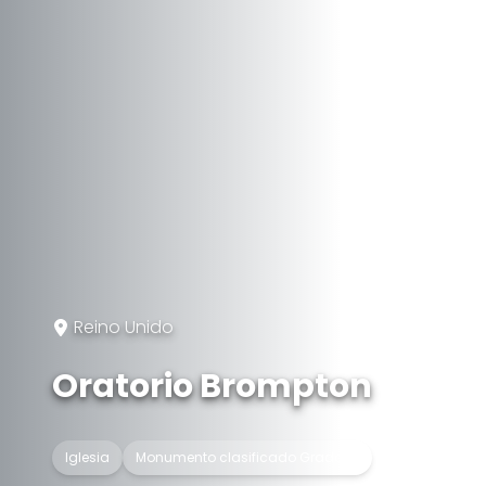
Reino Unido
Oratorio Brompton
Iglesia
Monumento clasificado Grado II*